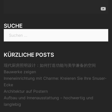
SUCHE
Suche
nach:
KÜRZLICHE POSTS
现代厨房照明设计：如何打造功能与美学兼备的空间
Bauwerke zeigen
Inneneinrichtung mit Charme: Kreieren Sie Ihre Snuser-
Ecke
Architektur auf Postern
Aufbau und Innenausstattung – hochwertig und
langlebig